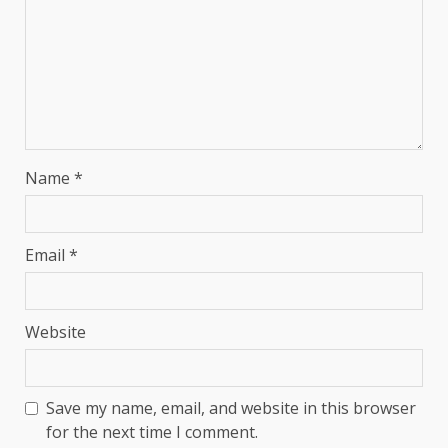
Name
*
Email
*
Website
Save my name, email, and website in this browser
for the next time I comment.