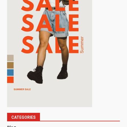
CATEGORIES