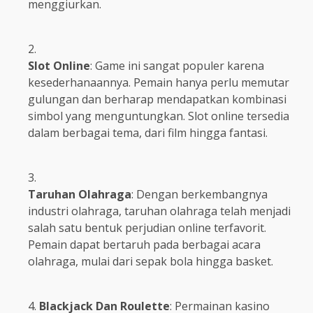
menggiurkan.
Slot Online
: Game ini sangat populer karena
kesederhanaannya. Pemain hanya perlu memutar
gulungan dan berharap mendapatkan kombinasi
simbol yang menguntungkan. Slot online tersedia
dalam berbagai tema, dari film hingga fantasi.
Taruhan Olahraga
: Dengan berkembangnya
industri olahraga, taruhan olahraga telah menjadi
salah satu bentuk perjudian online terfavorit.
Pemain dapat bertaruh pada berbagai acara
olahraga, mulai dari sepak bola hingga basket.
Blackjack Dan Roulette
: Permainan kasino