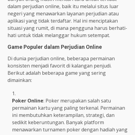
dalam perjudian online, baik itu melalui situs luar
negeri yang menawarkan layanan perjudian atau
aplikasi yang tidak terdaftar. Hal ini menciptakan
situasi yang rumit, di mana pengguna harus berhati-
hati untuk tidak melanggar hukum setempat.
Game Populer dalam Perjudian Online
Di dunia perjudian online, beberapa permainan
konsisten menjadi favorit di kalangan penjudi.
Berikut adalah beberapa game yang sering
dimainkan:
Poker Online
: Poker merupakan salah satu
permainan kartu yang paling terkenal. Permainan
ini membutuhkan keterampilan, strategi, dan
sedikit keberuntungan. Banyak platform
menawarkan turnamen poker dengan hadiah yang