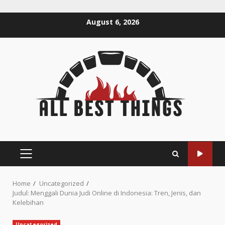
Skip
August 6, 2026
to
content
PRIMARY
MENU
Home
Uncategorized
Judul: Menggali Dunia Judi Online di Indonesia: Tren, Jenis, dan
Kelebihan
Uncategorized