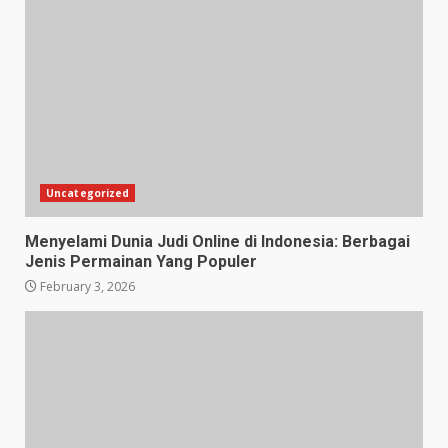
Uncategorized
Menyelami Dunia Judi Online di Indonesia: Berbagai
Jenis Permainan Yang Populer
February 3, 2026