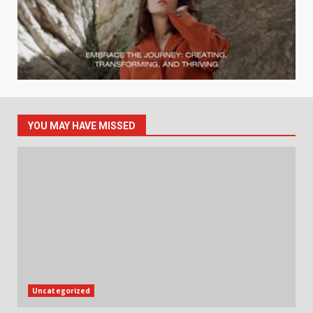
YOU MAY HAVE MISSED
Uncategorized